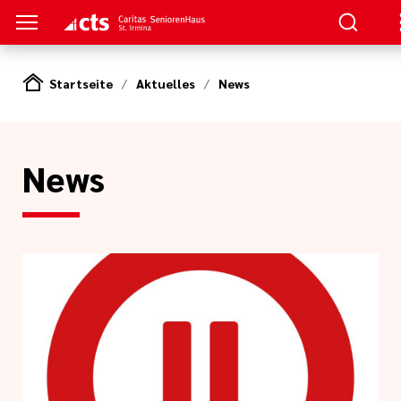
Startseite
Aktuelles
News
 Pflege
n
News
e
erer Arbeit
agement