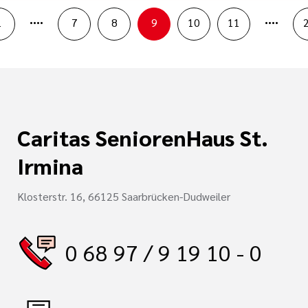
....
....
1
7
8
9
10
11
Caritas SeniorenHaus St.
Irmina
Klosterstr. 16, 66125 Saarbrücken-Dudweiler
0 68 97 / 9 19 10 - 0