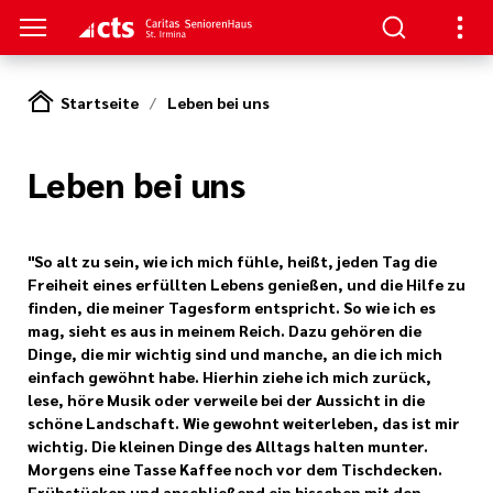
Startseite
Leben bei uns
S
Leben bei uns
e Pflege
en
ge
"So alt zu sein, wie ich mich fühle, heißt, jeden Tag die
serer Arbeit
Freiheit eines erfüllten Lebens genießen, und die Hilfe zu
finden, die meiner Tagesform entspricht. So wie ich es
mag, sieht es aus in meinem Reich. Dazu gehören die
Dinge, die mir wichtig sind und manche, an die ich mich
einfach gewöhnt habe. Hierhin ziehe ich mich zurück,
lese, höre Musik oder verweile bei der Aussicht in die
schöne Landschaft. Wie gewohnt weiterleben, das ist mir
wichtig. Die kleinen Dinge des Alltags halten munter.
nagement
Morgens eine Tasse Kaffee noch vor dem Tischdecken.
Frühstücken und anschließend ein bisschen mit den