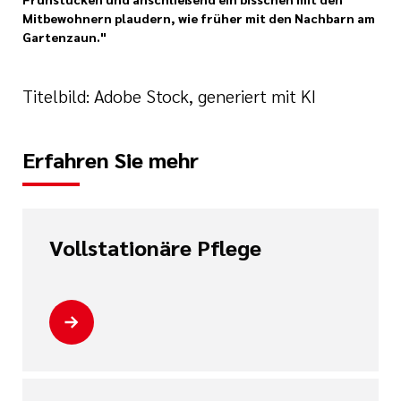
Mitbewohnern plaudern, wie früher mit den Nachbarn am
Gartenzaun."
tlinien
Titelbild: Adobe Stock, generiert mit KI
i der cts
Erfahren Sie mehr
Vollstationäre Pflege