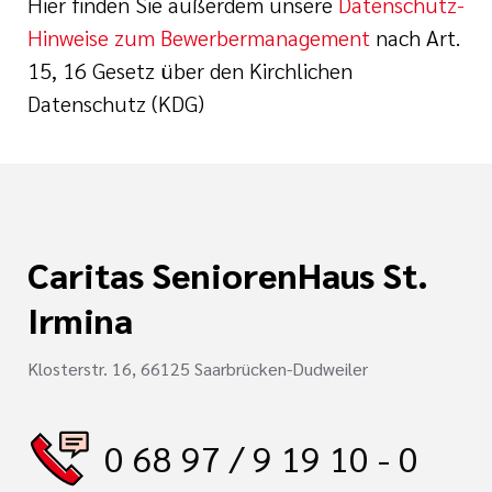
Hier finden Sie außerdem unsere
Datenschutz-
Hinweise zum Bewerbermanagement
nach Art.
15, 16 Gesetz über den Kirchlichen
tlinien
Datenschutz (KDG)
i der cts
Caritas SeniorenHaus St.
Irmina
Klosterstr. 16, 66125 Saarbrücken-Dudweiler
0 68 97 / 9 19 10 - 0