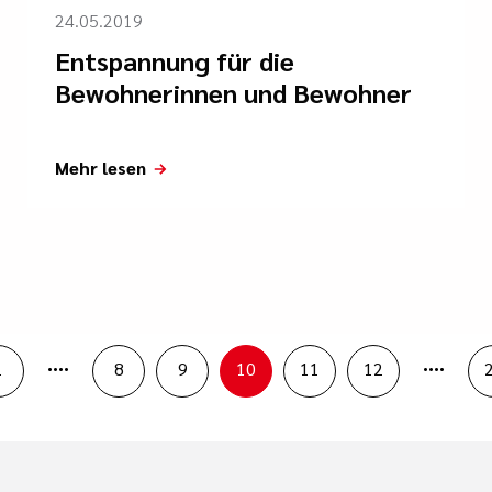
24.05.2019
Entspannung für die
Bewohnerinnen und Bewohner
Mehr lesen
....
....
1
8
9
10
11
12