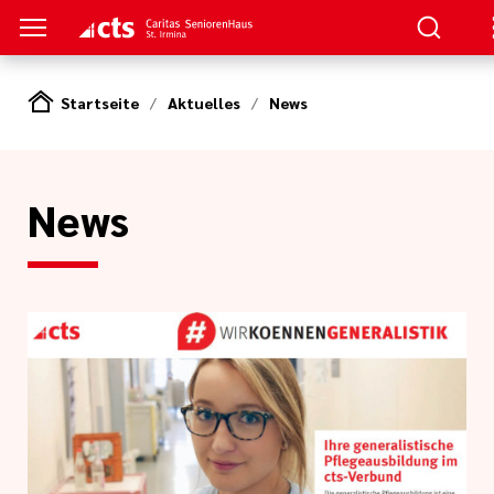
Startseite
Aktuelles
News
 Pflege
n
News
e
erer Arbeit
agement