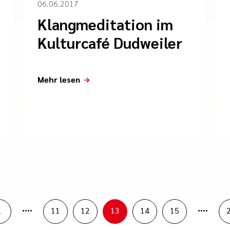
06.06.2017
Klangmeditation im
Kulturcafé Dudweiler
Mehr lesen
....
....
1
11
12
13
14
15